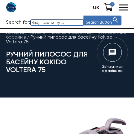
0
UK
Search for:
Search Button
Головна
/
Каталог
/
Все для басейнів
/
Пилососи для
басейнів
/
Ручний пилосос для басейну Kokido
Voltera 75
РУЧНИЙ ПИЛОСОС ДЛЯ
БАСЕЙНУ KOKIDO
Зв'язатися
VOLTERA 75
з фахівцем