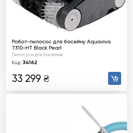
Робот-пилосоc для басейну Aquaviva
7310-HT Black Pearl
Пилососи для басейнів
34162
Код:
33 299
₴