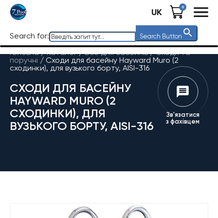
0
UK
Search for:
Search Button
Головна
/
Каталог
/
Все для басейнів
/
Сходи та
поручні
/
Сходи для басейну Hayward Muro (2
сходинки), для вузького борту, AISI-316
СХОДИ ДЛЯ БАСЕЙНУ
HAYWARD MURO (2
СХОДИНКИ), ДЛЯ
Зв'язатися
з фахівцем
ВУЗЬКОГО БОРТУ, AISI-316