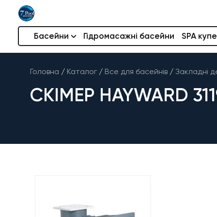
Басейни
Гідромасажні басейни
SPA купе
Головна
/
Каталог
/
Все для басейнів
/
Закладні д
СКІМЕР HAYWARD 311