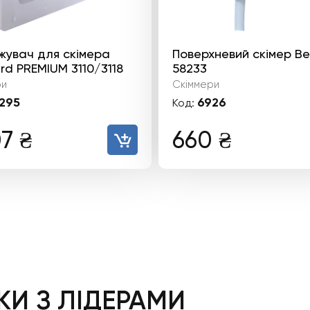
жувач для скімера
Поверхневий скімер B
d PREMIUM 3110/3118
58233
ри
Скіммери
295
6926
Код:
07
₴
660
₴
И З ЛІДЕРАМИ