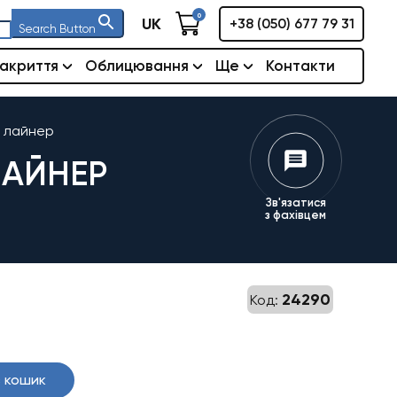
0
UK
+38 (050) 677 79 31
Search Button
акриття
Облицювання
Ще
Контакти
д лайнер
ЛАЙНЕР
Зв'язатися
з фахівцем
24290
Код:
 кошик