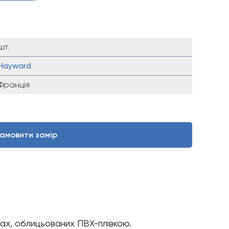
шт.
Hayward
Франція
амовити замір
ах, облицьованих ПВХ-плівкою.