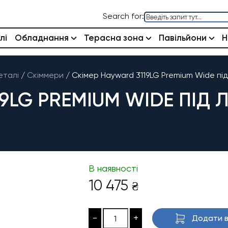
Search for:
лі
Обладнання
Терасна зона
Павільйони
Н
еталі
/
Скіммери
/
Скімер Hayward 3119LG Premium Wide пі
9LG PREMIUM WIDE ПІД 
В наявності
10 475
₴
-
+
Додати в