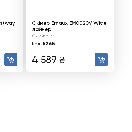
estway
Скімер Emaux EM0020V Wide
лайнер
Скіммери
5265
Код:
4 589
₴