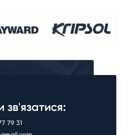
и зв'язатися:
77 79 31
gmail.com