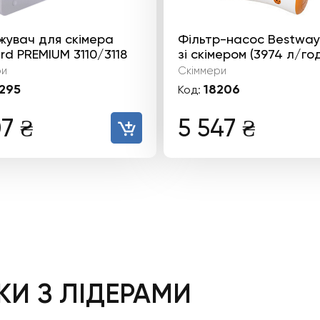
жувач для скімера
Фільтр-насос Bestway
d PREMIUM 3110/3118
зі скімером (3974 л/го
ри
Скіммери
295
18206
Код:
07
₴
5 547
₴
И З ЛІДЕРАМИ