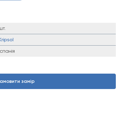
шт.
Kripsol
Іспанія
амовити замір