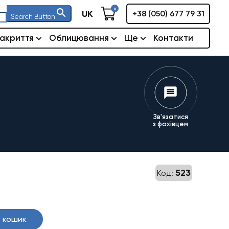
0
UK
+38 (050) 677 79 31
Search Button
акриття
Облицювання
Ще
Контакти
Зв'язатися
з фахівцем
523
Код:
 кошик