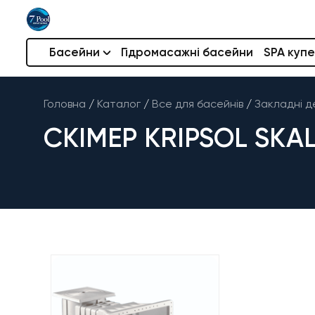
Басейни
Гідромасажні басейни
SPA купе
Головна
/
Каталог
/
Все для басейнів
/
Закладні д
СКІМЕР KRIPSOL SKA