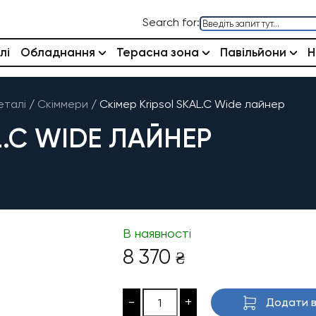
Search for:
лі
Обладнання
Терасна зона
Павільйони
Н
еталі
/
Скіммери
/
Скімер Kripsol SKAL.C Wide лайнер
L.C WIDE ЛАЙНЕР
В наявності
8 370
₴
-
+
Додати в