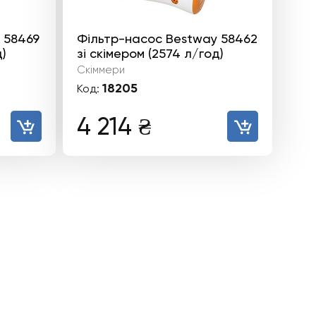
 58469
Фільтр-насос Bestway 58462
д)
зі скімером (2574 л/год)
Скіммери
18205
Код:
4 214
₴