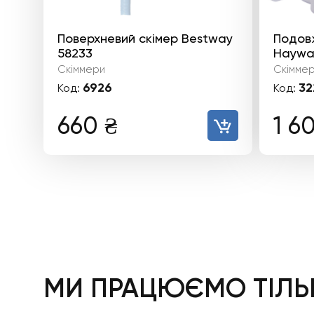
Поверхневий скімер Bestway
Подов
58233
Haywar
Скіммери
Скімме
6926
32
Код:
Код:
660
₴
1 6
МИ ПРАЦЮЄМО ТІЛЬК