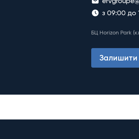
ervgroupe@
з 09:00 до 
БЦ Horizon Park (к
Залишити 