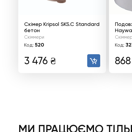
Скімер Kripsol SKS.C Standard
Подов
бетон
Haywar
Скіммери
Скімме
520
32
Код:
Код:
3 476
₴
86
МИ ПРАЦЮЄМО ТІЛЬК