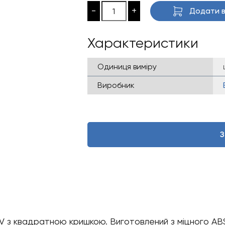
-
+
Додати в
Характеристики
Одиниця виміру
Виробник
З
 з квадратною кришкою. Виготовлений з міцного ABS 