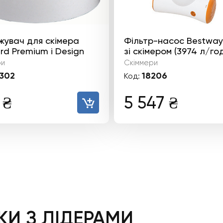
жувач для скімера
Фільтр-насос Bestway
d Premium і Design
зі скімером (3974 л/го
ри
Скіммери
302
18206
Код:
8
₴
5 547
₴
И З ЛІДЕРАМИ