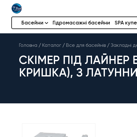
Басейни
Гідромасажні басейни
SPA купе
Головна
/
Каталог
/
Все для басейнів
/
Закладні д
СКІМЕР ПІД ЛАЙНЕР 
КРИШКА), З ЛАТУНН