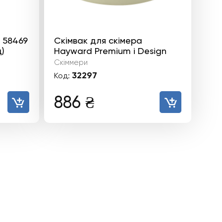
 58469
Скімвак для скімера
д)
Hayward Premium і Design
Скіммери
32297
Код:
886
₴