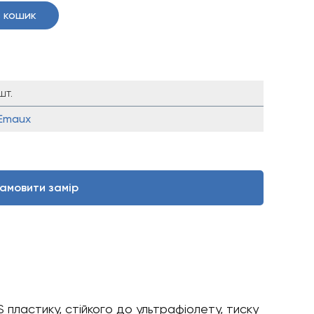
 кошик
шт.
Emaux
амовити замір
пластику, стійкого до ультрафіолету, тиску