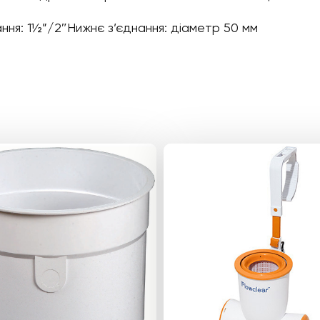
ння: 1½”/2″Нижнє з’єднання: діаметр 50 мм