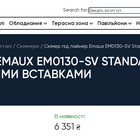
Search for:
лі
Обладнання
Терасна зона
Павільйони
Н
еталі
/
Скіммери
/
Скімер під лайнер Emaux EM0130-SV Sta
EMAUX EM0130-SV STAND
ИМИ ВСТАВКАМИ
В наявності
6 351
₴