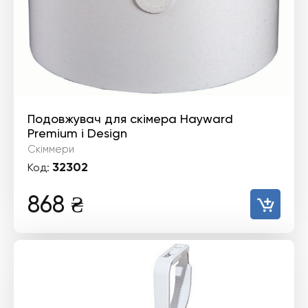
Подовжувач для скімера Hayward
Premium і Design
Скіммери
32302
Код:
868
₴