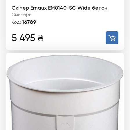
Скімер Emaux EM0140-SС Wide бетон
Скіммери
16789
Код:
5 495
₴