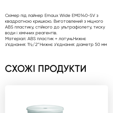
Скімер під лайнер Emaux Wide EM0140-SV з
квадратною кришкою. Виготовлений з міцного
ABS пластику, стійкого до ультрафіолету, тиску
води і хімічних реагентів.
Матеріал: ABS пластик + латуньНижнє
з’єднання: 1½/2″Нижнє з’єднання: діаметр 50 мм
СХОЖІ ПРОДУКТИ