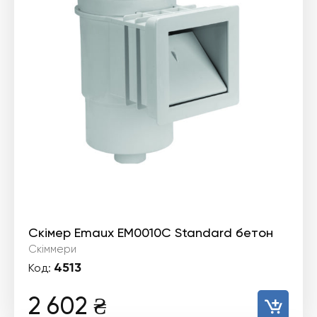
Скімер Emaux EM0010С Standard бетон
Скіммери
4513
Код:
2 602
₴