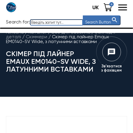
0
UK
Search for:
Search Button
Головна
/
Каталог
/
Все для басейнів
/
Закладні
деталі
/
Скіммери
/
Скімер під лайнер Emaux
EM0140-SV Wide, з латунними вставками
СКІМЕР ПІД ЛАЙНЕР
EMAUX EM0140-SV WIDE, З
Зв'язатися
ЛАТУННИМИ ВСТАВКАМИ
з фахівцем