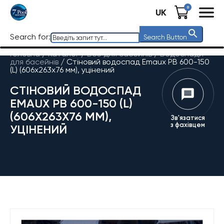
0
UK
Search for:
Search Button
Головна
/
Каталог
/
Все для басейнів
/
Водоспади
для басейнів
/
Стіновий водоспад Emaux PB 600-150
(L) (606х263х76 мм), уцінений
СТІНОВИЙ ВОДОСПАД
EMAUX PB 600-150 (L)
(606Х263Х76 ММ),
Зв'язатися
з фахівцем
УЦІНЕНИЙ