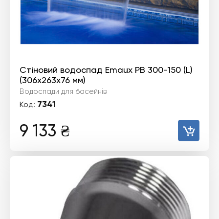
Стіновий водоспад Emaux PB 300-150 (L)
(306х263х76 мм)
Водоспади для басейнів
7341
Код:
9 133
₴