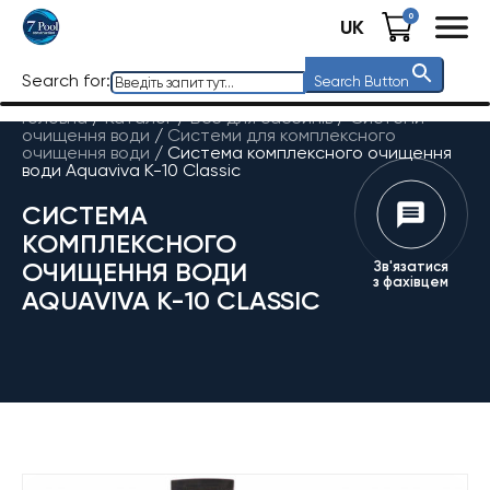
0
UK
Search for:
Search Button
Головна
/
Каталог
/
Все для басейнів
/
Системи
очищення води
/
Системи для комплексного
очищення води
/
Система комплексного очищення
води Aquaviva K-10 Classic
СИСТЕМА
КОМПЛЕКСНОГО
ОЧИЩЕННЯ ВОДИ
Зв'язатися
з фахівцем
AQUAVIVA K-10 CLASSIC