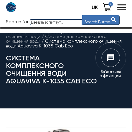
0
UK
Search for:
Search Button
Головна
/
Каталог
/
Все для басейнів
/
Системи
очищення води
/
Системи для комплексного
очищення води
/
Система комплексного очищення
води Aquaviva K-1035 Cab Eco
СИСТЕМА
КОМПЛЕКСНОГО
ОЧИЩЕННЯ ВОДИ
Зв'язатися
з фахівцем
AQUAVIVA K-1035 CAB ECO