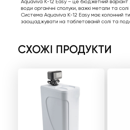
Aquaviva K-12 Easy – це бюджетний варіант 
води органічні сполуки, важкі метали та сол
Система Aquaviva K-12 Easy має колонний ти
заощаджувати на таблетованій солі та подо
СХОЖІ ПРОДУКТИ