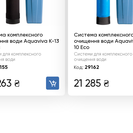
ма комплексного
Система комплексног
ня води Aquaviva K-13
очищення води Aquavi
c
10 Eco
 для комплексного
Системи для комплексного
ня води
очищення води
155
29162
Код:
263
₴
21 285
₴