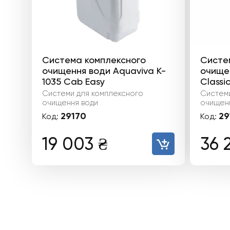
Система комплексного
Систе
очищення води Aquaviva K-
очищен
1035 Cab Easy
Classi
Системи для комплексного
Системи
очищення води
очищен
29170
29
Код:
Код:
19 003
₴
36 