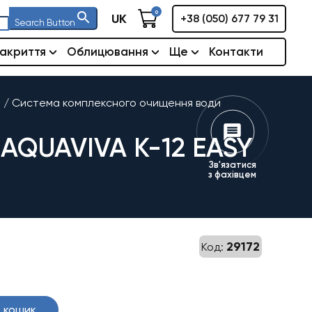
0
UK
+38 (050) 677 79 31
Search Button
акриття
Облицювання
Ще
Контакти
и
/
Система комплексного очищення води
QUAVIVA К-12 EASY
Зв'язатися
з фахівцем
29172
Код:
 кошик