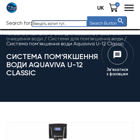
0
UK
Search for:
Search Button
Головна
/
Каталог
/
Все для басейнів
/
Системи
очищення води
/
Системи для пом'якшення води
/
Система пом’якшення води Aquaviva U-12 Classic
СИСТЕМА ПОМ’ЯКШЕННЯ
ВОДИ AQUAVIVA U-12
Зв'язатися
CLASSIC
з фахівцем