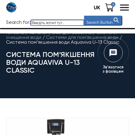
0
UK
Search for:
Search Button
Головна
/
Каталог
/
Все для басейнів
/
Системи
очищення води
/
Системи для пом'якшення води
/
Система пом’якшення води Aquaviva U-13 Classic
СИСТЕМА ПОМ’ЯКШЕННЯ
ВОДИ AQUAVIVA U-13
Зв'язатися
CLASSIC
з фахівцем