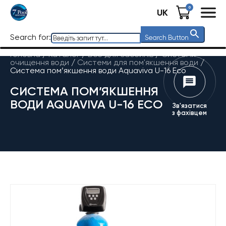
0
UK
Search for:
Search Button
Головна
/
Каталог
/
Все для басейнів
/
Системи
очищення води
/
Системи для пом'якшення води
/
Система пом’якшення води Aquaviva U-16 Eco
СИСТЕМА ПОМ’ЯКШЕННЯ
ВОДИ AQUAVIVA U-16 ECO
Зв'язатися
з фахівцем