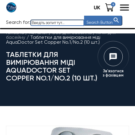
0
UK
Search for:
Search Button
Головна
/
Каталог
/
Все для басейнів
/
Хімія для
басейну
/
Таблетки для вимірювання міді
AquaDoctor Set Copper No.1/No.2 (10 шт.)
ТАБЛЕТКИ ДЛЯ
ВИМІРЮВАННЯ МІДІ
AQUADOCTOR SET
Зв'язатися
з фахівцем
COPPER NO.1/NO.2 (10 ШТ.)