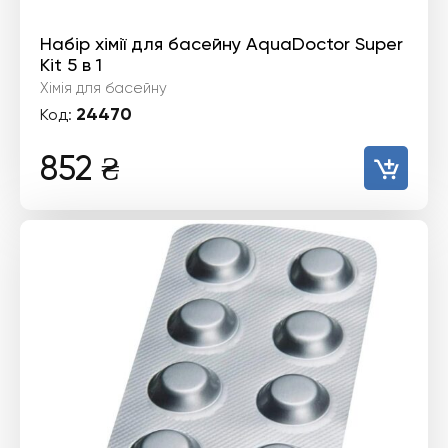
Набір хімії для басейну AquaDoctor Super
Kit 5 в 1
Хімія для басейну
24470
Код:
852
₴