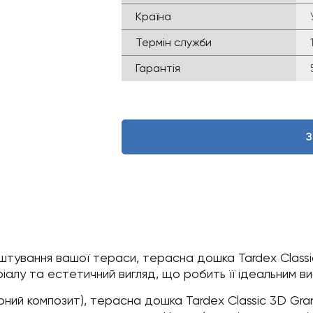
Країна
Термін служби
Гарантія
З
штування вашої тераси, терасна дошка Tardex Classi
іалу та естетичний вигляд, що робить її ідеальним в
ний композит), терасна дошка Tardex Classic 3D Gra