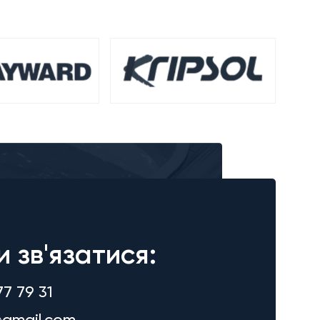
и зв'язатися:
77 79 31
gmail.com