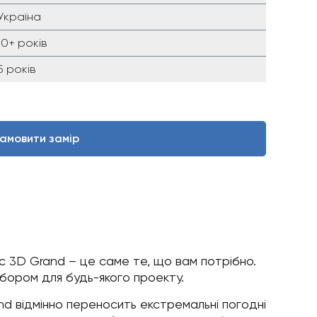
Україна
10+ років
5 років
амовити замір
c 3D Grand – це саме те, що вам потрібно.
ибором для будь-якого проекту.
nd відмінно переносить екстремальні погодні