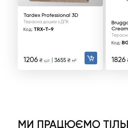
Tardex Professional 3D
Терасна дошка з ДПК
Brugga
Cream
TRX-T-9
Код:
Терасна
BG
Код:
1206
1826
|
₴
3655
₴
шт.
м²
МИ ПРАЦЮЄМО ТІЛЬК