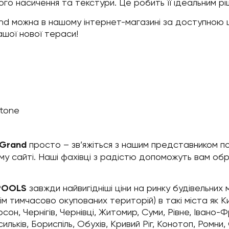
го насичення та текстури. Це робить її ідеальним рі
nd можна в нашому інтернет-магазині за доступною ц
шої нової тераси!
Stone
 Grand
просто – зв’яжіться з нашим представником 
у сайті. Наші фахівці з радістю допоможуть вам обра
POOLS
завжди найвигідніші ціни на ринку будівельних
ім тимчасово окупованих територій) в такі міста як Киї
сон, Чернігів, Чернівці, Житомир, Суми, Рівне, Івано-Ф
льків, Бориспіль, Обухів, Кривий Ріг, Конотоп, Ромни,