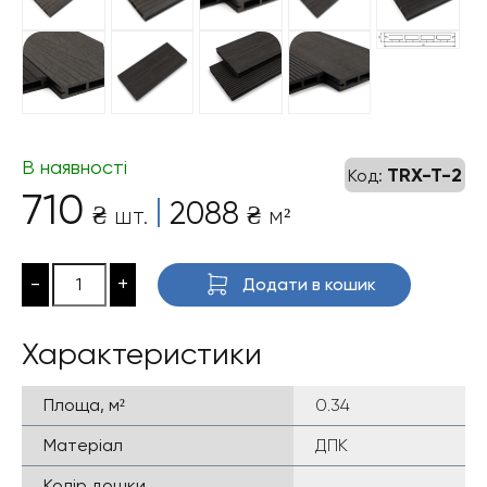
В наявності
TRX-T-2
Код:
710
|
2088
₴
₴
шт.
м²
-
+
Додати в кошик
Характеристики
Площа, м²
0.34
Матеріал
ДПК
Колір дошки