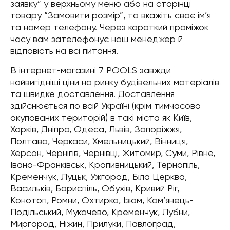
заявку” у верхньому меню або на сторінці
товару “Замовити розмір”, та вкажіть своє ім’я
та номер телефону. Через короткий проміжок
часу вам зателефонує наш менеджер й
відповість на всі питання.
В інтернет-магазині 7 POOLS завжди
найвигідніші ціни на ринку будівельних матеріалів
та швидке доставлення. Доставлення
здійснюється по всій Україні (крім тимчасово
окупованих територій) в такі міста як Київ,
Харків, Дніпро, Одеса, Львів, Запоріжжя,
Полтава, Черкаси, Хмельницький, Вінниця,
Херсон, Чернігів, Чернівці, Житомир, Суми, Рівне,
Івано-Франківськ, Кропивницький, Тернопіль,
Кременчук, Луцьк, Ужгород, Біла Церква,
Васильків, Бориспіль, Обухів, Кривий Ріг,
Конотоп, Ромни, Охтирка, Ізюм, Кам’янець-
Подільський, Мукачево, Кременчук, Лубни,
Миргород, Ніжин, Прилуки, Павлоград,