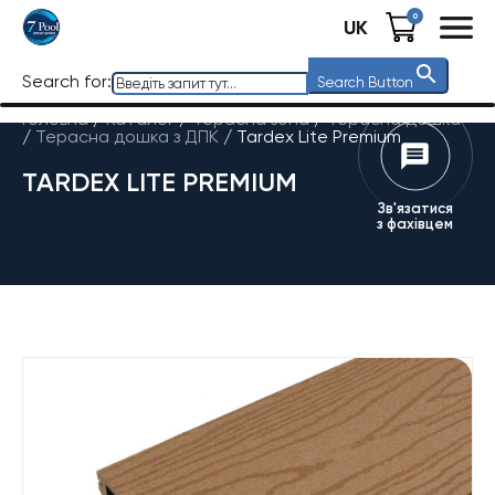
0
UK
Search for:
Search Button
Головна
/
Каталог
/
Терасна зона
/
Терасна дошка
/
Терасна дошка з ДПК
/
Tardex Lite Premium
TARDEX LITE PREMIUM
Зв'язатися
з фахівцем