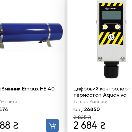
бмінник Emaux HE 40
Цифровий контролер-
термостат Aquaviva
мінники
Теплообмінники
474
26850
Код:
2 825
₴
Оригінальн
Пото
688
₴
2 684
₴