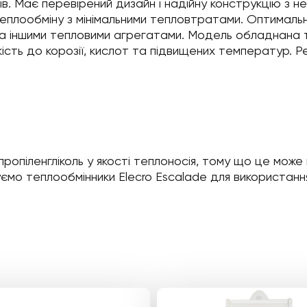
в. Має перевірений дизайн і надійну конструкцію з нер
лообміну з мінімальними тепловтратами. Оптимальн
 іншими тепловими агрегатами. Модель обладнана тру
йкість до корозії, кислот та підвищених температур.
опіленгліколь у якості теплоносія, тому що це може
ємо теплообмінники Elecro Escalade для використання