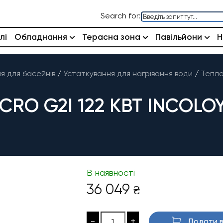
Search for:
лі
Обладнання
Терасна зона
Павільйони
Н
 для басейнів
/
Устаткування для нагрівання води
/
Тепло
RO G2I 122 КВТ INCOLO
В наявності
36 049
₴
-
+
Додати в