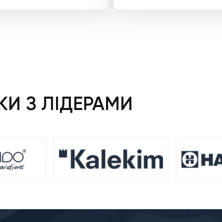
ціна:
ціна:
2
2
825 ₴.
684 ₴
И З ЛІДЕРАМИ