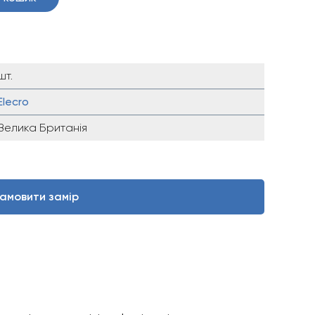
шт.
Elecro
Велика Британія
амовити замір