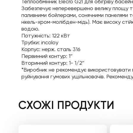
Теплообмінник Elecro G2I для обігріву басейні
Забезпечує неперевершено велику площу теп
паливними бойлерами, сонячними панелями та
нікель-хром-молібден-мідь). Має високу сті
водою.
Потужність: 122 кВт
Трубки: incoloy
Корпус: нерж. сталь 316
Первинний контур: 1″
Вторинний контур: 1- 1/2″
*Виробник не рекомендує використовувати пр
руйнування гумових ущільнювачів. Рекоменду
СХОЖІ ПРОДУКТИ