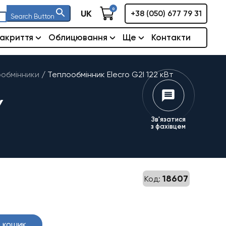
0
UK
+38 (050) 677 79 31
Search Button
акриття
Облицювання
Ще
Контакти
обмінники
/
Теплообмінник Elecro G2I 122 кВт
Y
Зв'язатися
з фахівцем
18607
Код:
 кошик