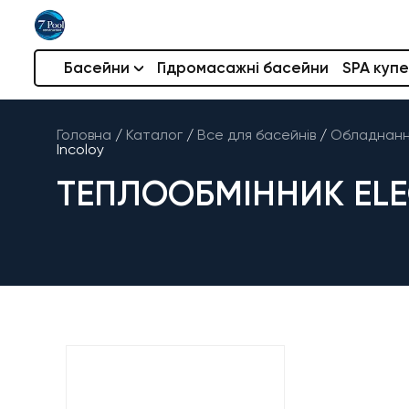
Басейни
Гідромасажні басейни
SPA купе
Головна
/
Каталог
/
Все для басейнів
/
Обладнання
Incoloy
ТЕПЛООБМІННИК ELEC