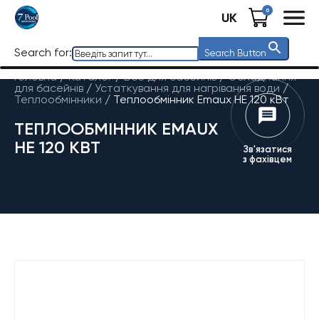
0
UK
Search for:
Search Button
Головна
/
Каталог
/
Все для басейнів
/
Обладнання
для басейнів
/
Устаткування для нагрівання води
/
Теплообмінники
/
Теплообмінник Emaux HE 120 кВт
ТЕПЛООБМІННИК EMAUX
HE 120 КВТ
Зв'язатися
з фахівцем