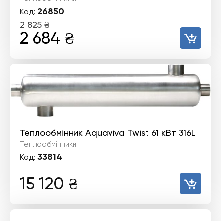
26850
Код:
2 825
₴
Оригінальна
Поточна
2 684
₴
ціна:
ціна:
2
2
825 ₴.
684 ₴.
Теплообмінник Aquaviva Twist 61 кВт 316L
Теплообмінники
33814
Код:
15 120
₴