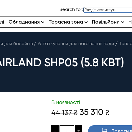
Search for:
лі
Обладнання
Терасна зона
Павільйони
Н
 для басейнів
/
Устаткування для нагрівання води
/
Тепло
RLAND SHP05 (5.8 КВТ)
В наявності
Оригінальна
Пото
35 310
44 137
₴
₴
ціна:
ціна:
44
35
-
+
Додати в