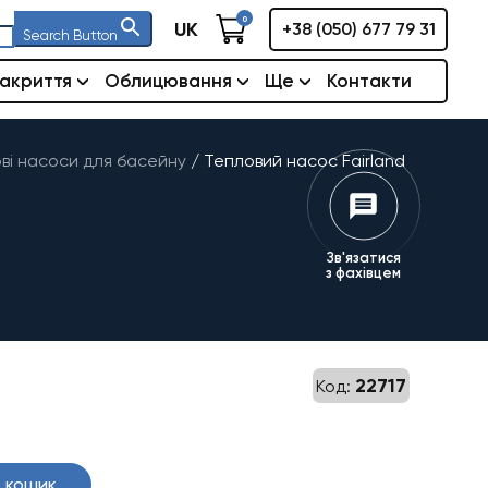
0
UK
+38 (050) 677 79 31
Search Button
акриття
Облицювання
Ще
Контакти
ві насоси для басейну
/
Тепловий насос Fairland
Зв'язатися
з фахівцем
22717
Код:
чна
 кошик