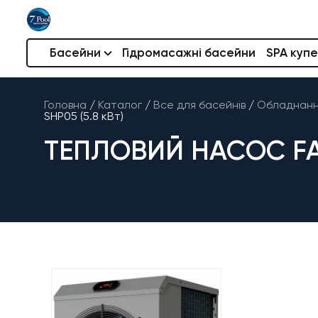
Басейни
Гідромасажні басейни
SPA купе
Головна
/
Каталог
/
Все для басейнів
/
Обладнання
SHP05 (5.8 кВт)
ТЕПЛОВИЙ НАСОС FAI