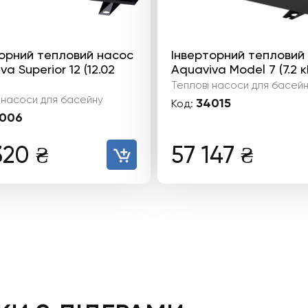
орний тепловий насос
Інверторний тепловий
a Superior 12 (12.02
Aquaviva Model 7 (7.2 к
Теплові насоси для басей
 насоси для басейну
34015
Код:
006
320
₴
57 147
₴