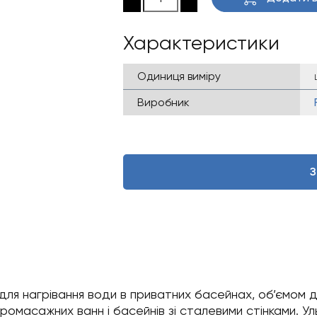
137 ₴.
310 ₴.
Характеристики
Одиниця виміру
Виробник
З
для нагрівання води в приватних басейнах, об’ємом д
дромасажних ванн і басейнів зі сталевими стінками. У