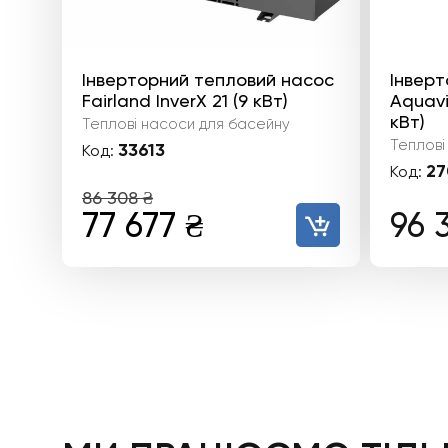
Інверторний тепловий насос
Інверт
Fairland InverX 21 (9 кВт)
Aquaviv
кВт)
Теплові насоси для басейну
Теплові
33613
Код:
27
Код:
86 308
₴
Оригінальна
Поточна
77 677
₴
96 
ціна:
ціна:
86
77
308 ₴.
677 ₴.