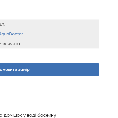
шт.
AquaDoctor
Німеччина
амовити замір
а домішок у воді басейну.