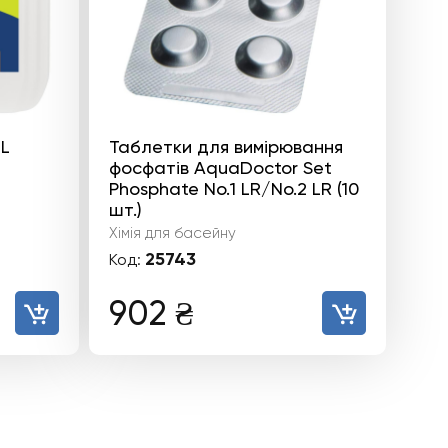
HL
Таблетки для вимірювання
фосфатів AquaDoctor Set
Phosphate No.1 LR/No.2 LR (10
шт.)
Хімія для басейну
25743
Код:
902
₴