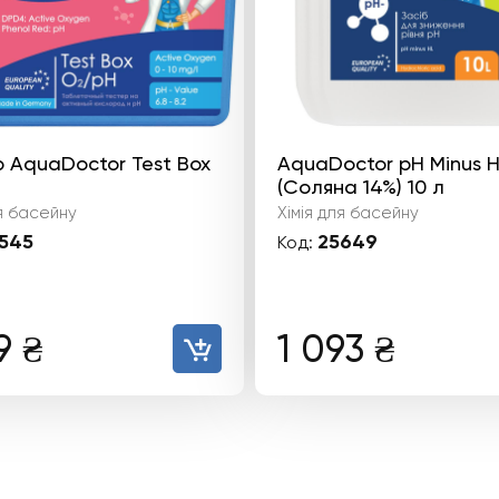
 AquaDoctor Test Box
AquaDoctor pH Minus 
(Соляна 14%) 10 л
ля басейну
Хімія для басейну
545
25649
Код:
89
₴
1 093
₴