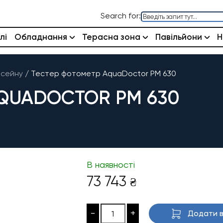
Search for:
лі
Обладнання
Терасна зона
Павільйони
Н
асейну
/
Тестер фотометр AquaDoctor PM 630
QUADOCTOR PM 630
В наявності
73 743
₴
-
+
Додати в