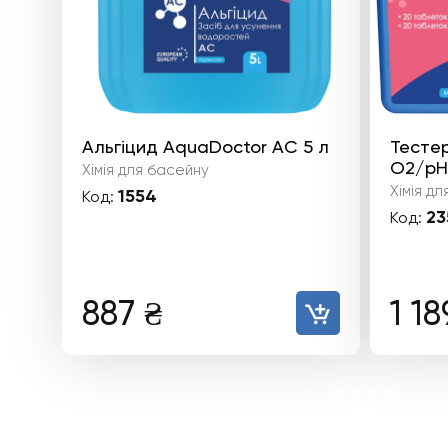
Альгіцид AquaDoctor AC 5 л
Тестер
O2/pH
Хімія для басейну
Хімія д
1554
Код:
23
Код:
887
₴
1 1