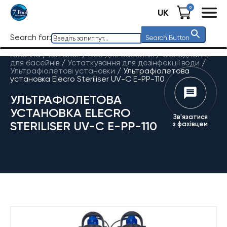
0
UK
Search for:
Search Button
Головна
/
Каталог
/
Все для басейнів
/
Обладнання
для басейнів
/
Устаткування для дезінфекції води
/
Ультрафіолетові установки
/
Ультрафіолетова
установка Elecro Steriliser UV-C E-PP-110
УЛЬТРАФІОЛЕТОВА
УСТАНОВКА ELECRO
Зв'язатися
STERILISER UV-C E-PP-110
з фахівцем