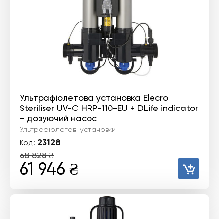
Ультрафіолетова установка Elecro
Steriliser UV-C HRP-110-EU + DLife indicator
+ дозуючий насос
Ультрафіолетові установки
23128
Код:
68 828
₴
Оригінальна
Поточна
61 946
₴
ціна:
ціна:
68
61