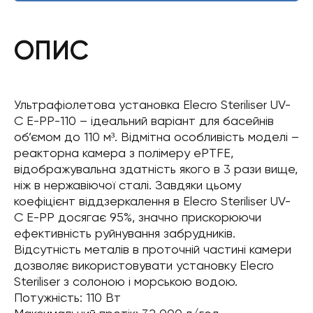
ОПИС
Ультрафіолетова установка Elecro Steriliser UV-
C E-PP-110 – ідеальний варіант для басейнів
об’ємом до 110 м³. Відмітна особливість моделі –
реакторна камера з полімеру ePTFE,
відображувальна здатність якого в 3 рази вище,
ніж в нержавіючої сталі. Завдяки цьому
коефіцієнт віддзеркалення в Elecro Steriliser UV-
C E-PP досягає 95%, значно прискорюючи
ефективність руйнування забрудників.
Відсутність металів в проточній частині камери
дозволяє використовувати установку Elecro
Steriliser з солоною і морською водою.
Потужність: 110 Вт