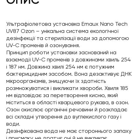
Ультрафіолетова установка Emaux Nano Tech
UV87 Ozon – унікальна система екологічної
дезінфекції та стерилізації води за допомогою
UV-C променів й озонування.
Принцип роботи установки заснований на
взаємодії UV-C променів з довжинами хвиль 254
і 187 нм. Довжина хвилі 254 нм є потужним
бактерицидним засобом. Вона дезактивує ДНК
мікроорганізмів, знищуючи їх здатність
розмножуватися і викликати хвороби. Хвиля 185
нм відповідає за перетворення кисню, який
міститься в області кварцевого рукава, в озон.
Озон окислює органічні речовини й розкладає
всі складні утворення до вуглекислого газу і
води.
Дезінфікована вода не має стороннього запаху
і присмаку, не дратує очі й не викликає