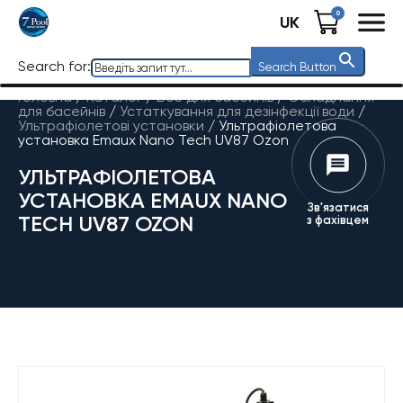
0
UK
Search for:
Search Button
Головна
/
Каталог
/
Все для басейнів
/
Обладнання
для басейнів
/
Устаткування для дезінфекції води
/
Ультрафіолетові установки
/
Ультрафіолетова
установка Emaux Nano Tech UV87 Ozon
УЛЬТРАФІОЛЕТОВА
УСТАНОВКА EMAUX NANO
Зв'язатися
TECH UV87 OZON
з фахівцем