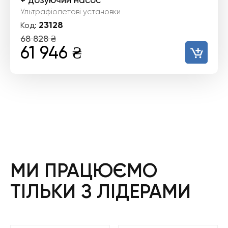
Ультрафіолетові установки
23128
Код:
68 828
₴
Оригінальна
Поточна
61 946
₴
ціна:
ціна:
68
61
828 ₴.
946 ₴.
МИ ПРАЦЮЄМО
ТІЛЬКИ З ЛІДЕРАМИ