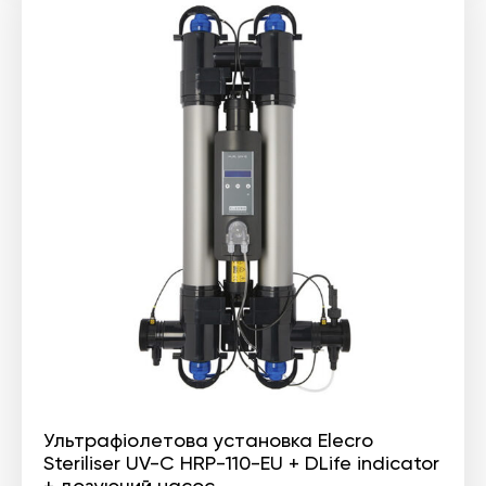
Ультрафіолетова установка Elecro
Steriliser UV-C HRP-110-EU + DLife indicator
+ дозуючий насос