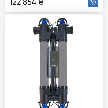
122 854
₴