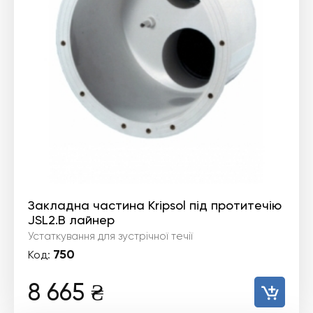
Закладна частина Kripsol під протитечію
JSL2.B лайнер
Устаткування для зустрічної течії
750
Код:
8 665
₴