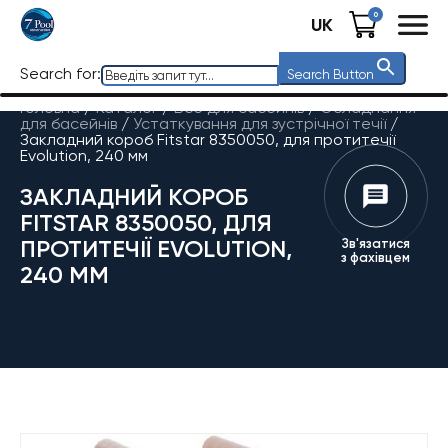
0
UK
Search for:
Search Button
Головна
/
Каталог
/
Все для басейнів
/
Обладнання
для басейнів
/
Устаткування для зустрічної течії
/
Закладний короб Fitstar 8350050, для протитечії
Evolution, 240 мм
ЗАКЛАДНИЙ КОРОБ
FITSTAR 8350050, ДЛЯ
ПРОТИТЕЧІЇ EVOLUTION,
Зв'язатися
з фахівцем
240 ММ