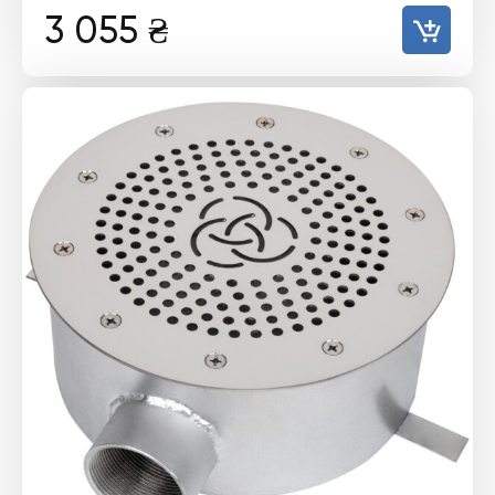
3 055
₴