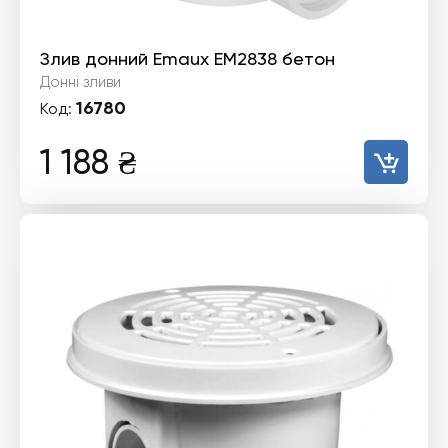
Злив донний Emaux EM2838 бетон
Донні зливи
16780
Код:
1 188
₴