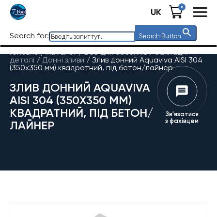
0
UK
Search for:
Search Button
Головна
/
Каталог
/
Все для басейнів
/
Закладні
деталі
/
Донні зливи
/
Злив донний Aquaviva AISI 304
(350х350 мм) квадратний, під бетон/лайнер
ЗЛИВ ДОННИЙ AQUAVIVA
AISI 304 (350Х350 ММ)
КВАДРАТНИЙ, ПІД БЕТОН/
Зв'язатися
з фахівцем
ЛАЙНЕР