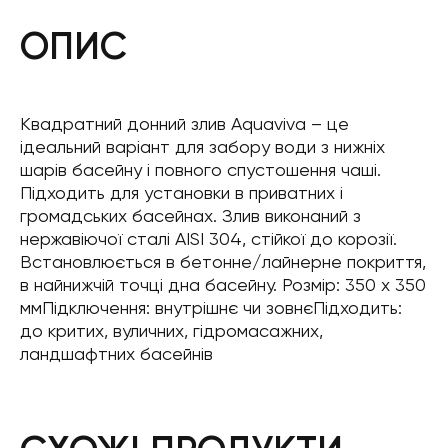
ОПИС
Квадратний донний злив Aquaviva – це
ідеальний варіант для забору води з нижніх
шарів басейну і повного спустошення чаші.
Підходить для установки в приватних і
громадських басейнах. Злив виконаний з
нержавіючої сталі AISI 304, стійкої до корозії.
Встановлюється в бетонне/лайнерне покриття,
в найнижчій точці дна басейну. Розмір: 350 х 350
ммПідключення: внутрішнє чи зовнєПідходить:
до критих, вуличних, гідромасажних,
ландшафтних басейнів