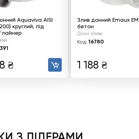
онний Aquaviva AISI
Злив донний Emaux EM
200) круглий, під
бетон
/лайнер
Донні зливи
ливи
16780
Код:
391
28
₴
1 188
₴
И З ЛІДЕРАМИ