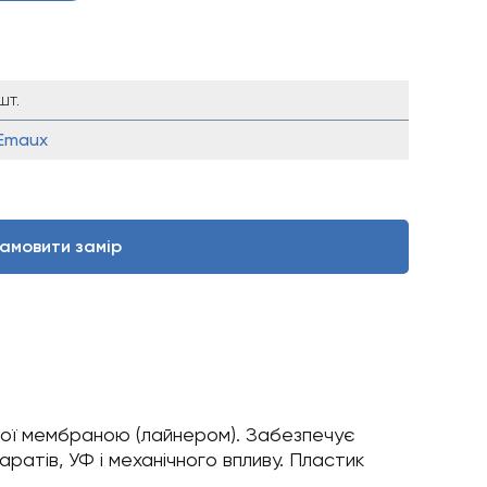
шт.
Emaux
амовити замір
йної мембраною (лайнером). Забезпечує
аратів, УФ і механічного впливу. Пластик