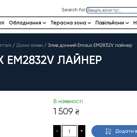
Search for:
лі
Обладнання
Терасна зона
Павільйони
Н
еталі
/
Донні зливи
/
Злив донний Emaux EM2832V лайнер
 EM2832V ЛАЙНЕР
В наявності
1 509
₴
-
+
Додати в