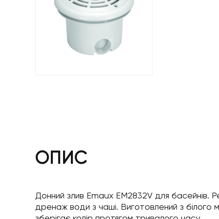
ОПИС
Донний злив Emaux EM2832V для басейнів. Р
дренаж води з чаші. Виготовлений з білого мі
зберігає колір протягом тривалого часу.