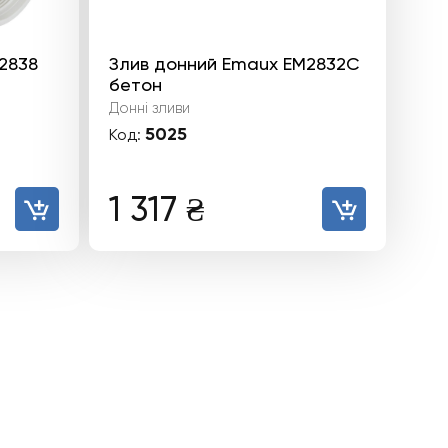
2838
Злив донний Emaux EM2832С
бетон
Донні зливи
5025
Код:
1 317
₴