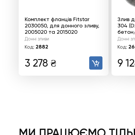
Комплект фланців Fitstar
Злив д
2030050, для донного зливу,
304 (D
2005020 та 2015020
бетон
Донні зливи
Донні з
2882
26
Код:
Код:
3 278
₴
9 1
МИ ПРАЦЮЄМО ТІЛЬК