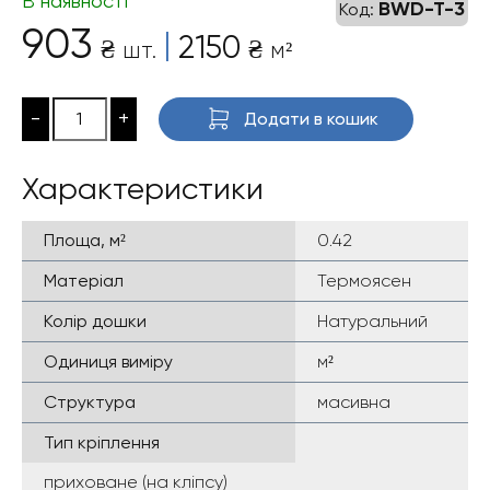
В наявності
BWD-T-3
Код:
903
|
2150
₴
₴
шт.
м²
-
+
Додати в кошик
Характеристики
Площа, м²
0.42
Матеріал
Термоясен
Колір дошки
Натуральний
Одиниця виміру
м²
Структура
масивна
Тип кріплення
приховане (на кліпсу)