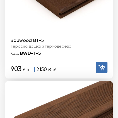
Bauwood BT-5
Терасна дошка з термодерева
BWD-T-5
Код:
903
|
₴
2150
₴
шт.
м²