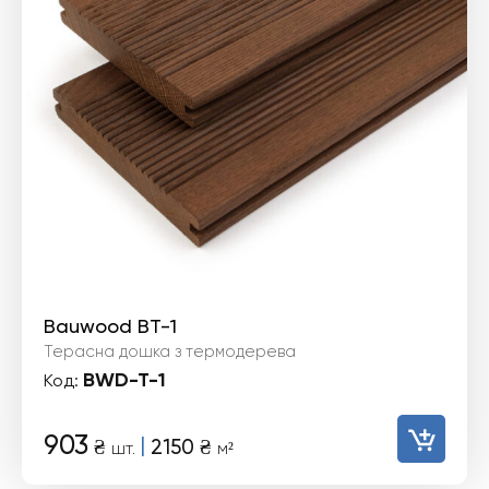
Bauwood BT-1
Терасна дошка з термодерева
BWD-T-1
Код:
903
|
₴
2150
₴
шт.
м²