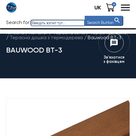
0
UK
Search for:
Search Button
Головна
/
Каталог
/
Терасна зона
/
Терасна дошка
/
Терасна дошка з термодерева
/
Bauwood BT-3
BAUWOOD BT-3
Зв'язатися
з фахівцем