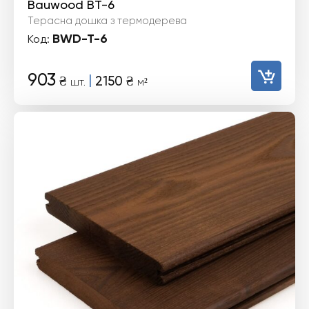
Bauwood BT-6
Терасна дошка з термодерева
BWD-T-6
Код:
903
|
₴
2150
₴
шт.
м²