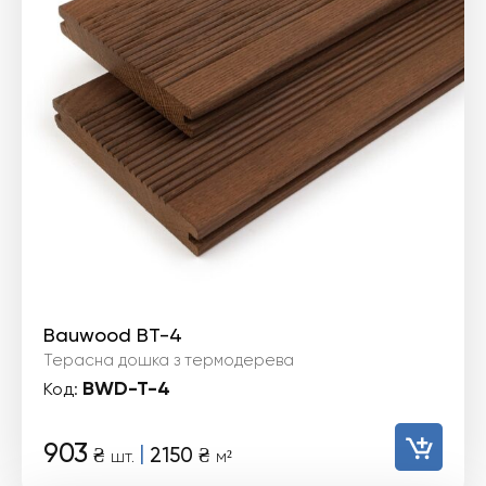
Bauwood BT-4
Терасна дошка з термодерева
BWD-T-4
Код:
903
|
₴
2150
₴
шт.
м²