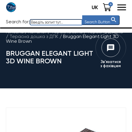
0
UK
Search for:
Search Button
Головна
/
Каталог
/
Терасна зона
/
Терасна дошка
/
Терасна дошка з ДПК
/
Bruggan Elegant Light 3D
Wine Brown
BRUGGAN ELEGANT LIGHT
3D WINE BROWN
Зв'язатися
з фахівцем