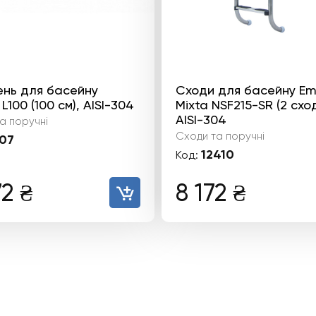
ень для басейну
Сходи для басейну E
L100 (100 см), AISI-304
Mixta NSF215-SR (2 схо
AISI-304
а поручні
Сходи та поручні
07
12410
Код:
72
₴
8 172
₴