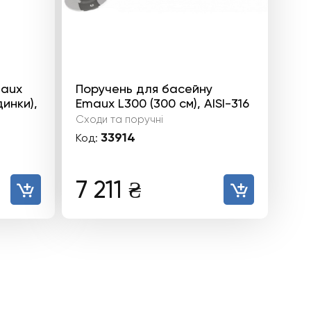
maux
Поручень для басейну
динки),
Emaux L300 (300 см), AISI-316
Сходи та поручні
33914
Код:
7 211
₴