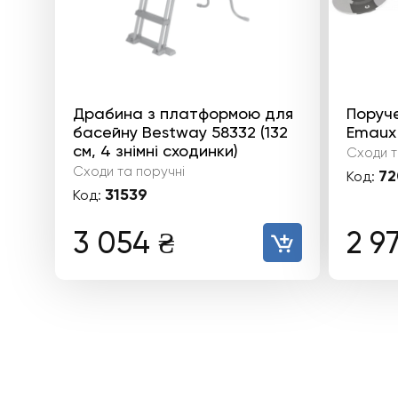
Драбина з платформою для
Поруч
басейну Bestway 58332 (132
Emaux 
см, 4 знімні сходинки)
Сходи т
Сходи та поручні
72
Код:
31539
Код:
3 054
₴
2 9