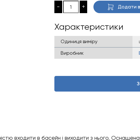
-
+
Додати в
Характеристики
Одиниця виміру
Виробник
З
стю входити в басейн і виходити з нього. Оснащена 