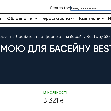
Search for:
лі
Обладнання
Терасна зона
Павільйони
Н
оручні
/
Драбина з платформою для басейну Bestway 58337
ОЮ ДЛЯ БАСЕЙНУ BESTW
В наявності
3 321
₴