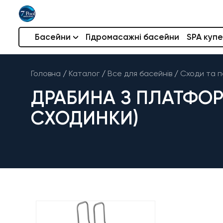
Басейни
Гідромасажні басейни
SPA купе
Головна
/
Каталог
/
Все для басейнів
/
Сходи та п
ДРАБИНА З ПЛАТФОРМ
СХОДИНКИ)