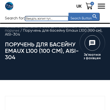
0
UK
Search for:
Search Button
Головна
/
Каталог
/
Все для басейнів
/
Сходи та
поручні
/
Поручень для басейну Emaux L100 (100 см),
AISI-304
ПОРУЧЕНЬ ДЛЯ БАСЕЙНУ
EMAUX L100 (100 СМ), AISI-
Зв'язатися
304
з фахівцем