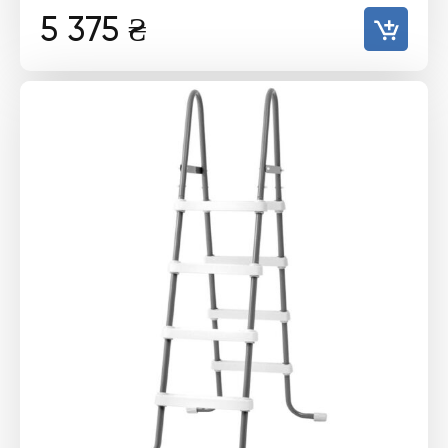
5 375
₴