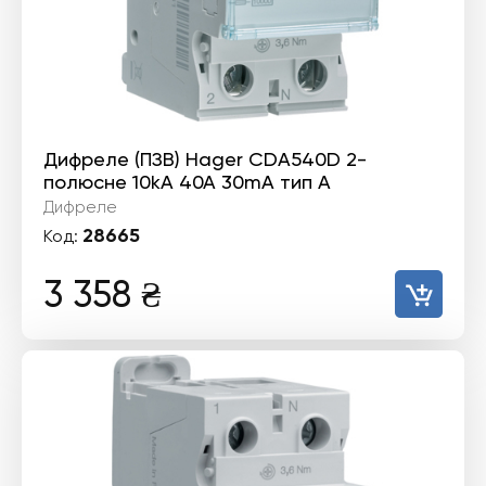
Дифреле (ПЗВ) Hager CDA540D 2-
полюсне 10kА 40А 30mA тип А
Дифреле
28665
Код:
3 358
₴