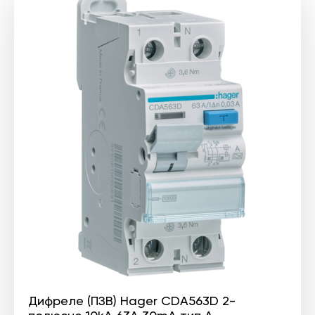
Дифреле (ПЗВ) Hager CDA563D 2-