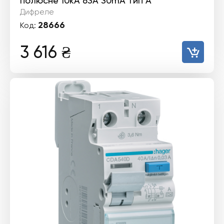
полюсне 10kА 63А 30mA тип А
Дифреле
28666
Код:
3 616
₴