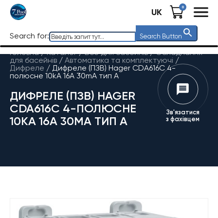
0
UK
Search for:
Search Button
Головна
/
Каталог
/
Все для басейнів
/
Обладнання
для басейнів
/
Автоматика та комплектуючі
/
Дифреле
/
Дифреле (ПЗВ) Hager CDA616C 4-
полюсне 10kА 16А 30mA тип А
ДИФРЕЛЕ (ПЗВ) HAGER
CDA616C 4-ПОЛЮСНЕ
Зв'язатися
10KА 16А 30MA ТИП А
з фахівцем