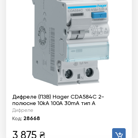
Дифреле (ПЗВ) Hager CDA584C 2-
полюсне 10kА 100А 30mA тип А
Дифреле
28668
Код:
3 875
₴