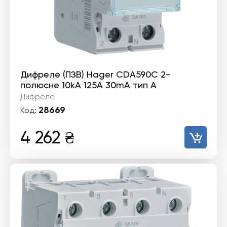
Дифреле (ПЗВ) Hager CDA590C 2-
полюсне 10kА 125А 30mA тип А
Дифреле
28669
Код:
4 262
₴