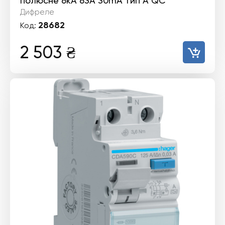
полюсне 6kА 63А 30mA тип А QC
Дифреле
28682
Код:
2 503
₴