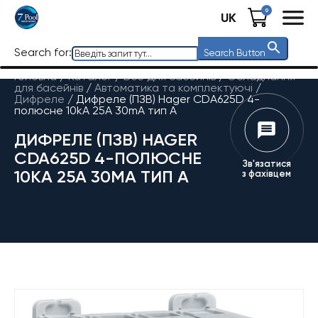
0
UK
Search for:
Search Button
Головна
/
Каталог
/
Все для басейнів
/
Обладнання
для басейнів
/
Автоматика та комплектуючі
/
Дифреле
/
Дифреле (ПЗВ) Hager CDA625D 4-
полюсне 10kА 25А 30mA тип А
ДИФРЕЛЕ (ПЗВ) HAGER
CDA625D 4-ПОЛЮСНЕ
Зв'язатися
10KА 25А 30MA ТИП А
з фахівцем