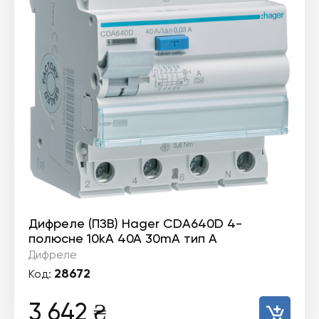
Дифреле (ПЗВ) Hager CDA640D 4-
полюсне 10kА 40А 30mA тип А
Дифреле
28672
Код:
3 642
₴