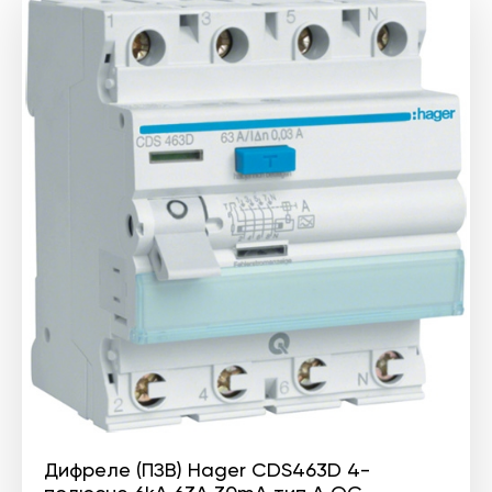
Дифреле (ПЗВ) Hager CDS463D 4-