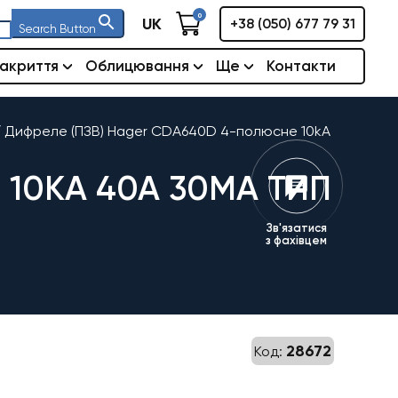
0
UK
+38 (050) 677 79 31
Search Button
акриття
Облицювання
Ще
Контакти
/
Дифреле (ПЗВ) Hager CDA640D 4-полюсне 10kА
10KА 40А 30MA ТИП
Зв'язатися
з фахівцем
28672
Код: