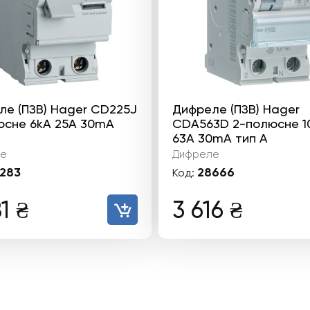
ле (ПЗВ) Hager CD225J
Дифреле (ПЗВ) Hager
юсне 6kА 25А 30mA
CDA563D 2-полюсне 1
63А 30mA тип А
е
Дифреле
283
28666
Код:
81
₴
3 616
₴