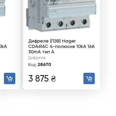
Дифреле (ПЗВ) Hager
0kА
CDA616C 4-полюсне 10kА 16А
30mA тип А
Дифреле
28670
Код:
3 875
₴