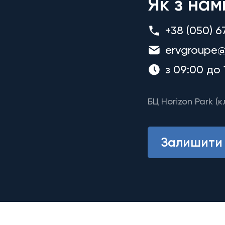
Як з нам
+38 (050) 6
ervgroupe@
з 09:00 до 
БЦ Horizon Park (к
Залишити 