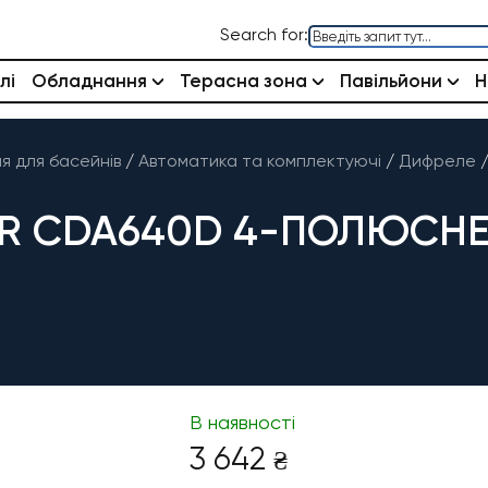
Search for:
лі
Обладнання
Терасна зона
Павільйони
Н
 для басейнів
/
Автоматика та комплектуючі
/
Дифреле
ER CDA640D 4-ПОЛЮСНЕ 
В наявності
3 642
₴