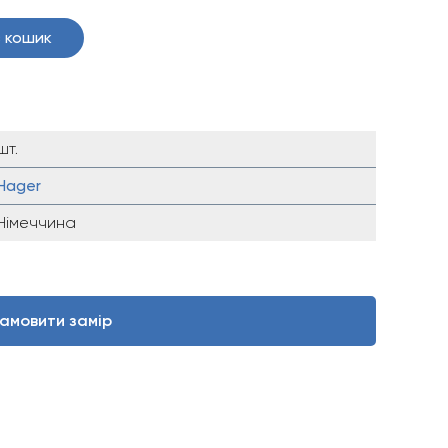
 кошик
шт.
Hager
Німеччина
амовити замір