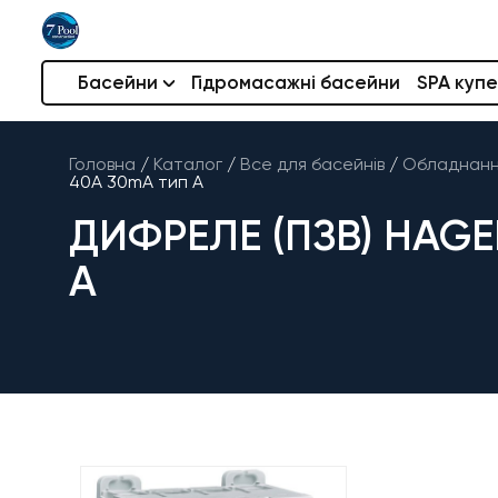
Басейни
Гідромасажні басейни
SPA купе
Головна
/
Каталог
/
Все для басейнів
/
Обладнання
40А 30mA тип А
ДИФРЕЛЕ (ПЗВ) HAG
А