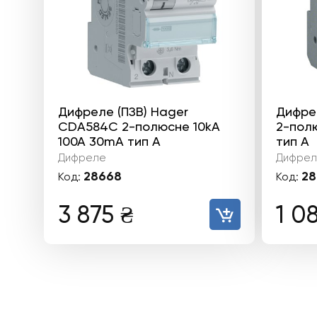
Дифреле (ПЗВ) Hager
Дифре
CDA584C 2-полюсне 10kА
2-пол
100А 30mA тип А
тип А
Дифреле
Дифрел
28668
28
Код:
Код:
3 875
₴
1 0