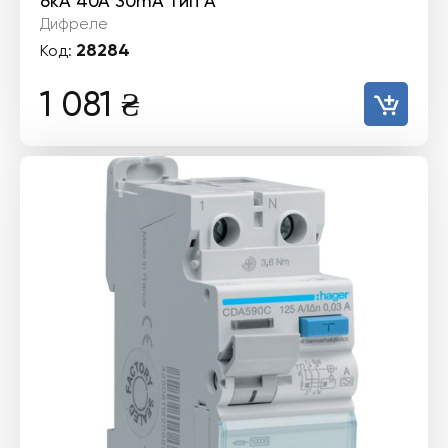
6kА 40А 30mA тип А
Дифреле
28284
Код:
1 081
₴