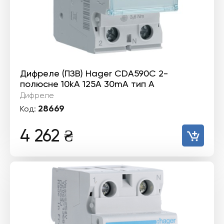
Дифреле (ПЗВ) Hager CDA590C 2-
полюсне 10kА 125А 30mA тип А
Дифреле
28669
Код:
4 262
₴