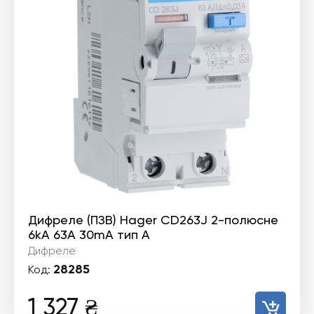
Дифреле (ПЗВ) Hager CD263J 2-полюсне
6kА 63А 30mA тип А
Дифреле
28285
Код:
1 327
₴