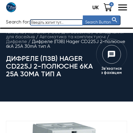
0
UK
Search for:
Search Button
Головна
/
Каталог
/
Все для басейнів
/
Обладнання
для басейнів
/
Автоматика та комплектуючі
/
Дифреле
/
Дифреле (ПЗВ) Hager CD225J 2-полюсне
6kА 25А 30mA тип А
ДИФРЕЛЕ (ПЗВ) HAGER
CD225J 2-ПОЛЮСНЕ 6KА
Зв'язатися
25А 30MA ТИП А
з фахівцем