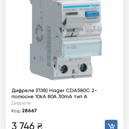
Дифреле (ПЗВ) Hager CDA580C 2-
полюсне 10kА 80А 30mA тип А
Дифреле
28667
Код:
3 746
₴