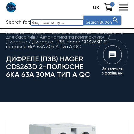
0
UK
Search for:
Search Button
Головна
/
Каталог
/
Все для басейнів
/
Обладнання
для басейнів
/
Автоматика та комплектуючі
/
Дифреле
/
Дифреле (ПЗВ) Hager CDS263D 2-
полюсне 6kA 63А 30mA тип А QC
ДИФРЕЛЕ (ПЗВ) HAGER
CDS263D 2-ПОЛЮСНЕ
Зв'язатися
6KA 63А 30MA ТИП А QC
з фахівцем