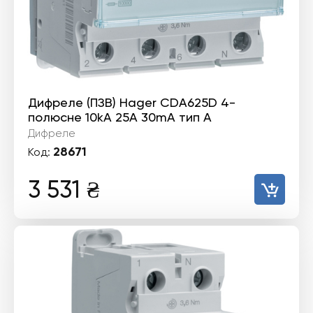
Дифреле (ПЗВ) Hager CDA625D 4-
полюсне 10kА 25А 30mA тип А
Дифреле
28671
Код:
3 531
₴