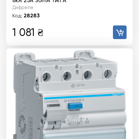
6kА 25А 30mA тип А
Дифреле
28283
Код:
1 081
₴