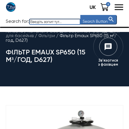
0
UK
Search for:
Search Button
Головна
/
Каталог
/
Все для басейнів
/
Обладнання
для басейнів
/
Фільтри
/
Фільтр Emaux SP650 (15 м³/
год, D627)
ФІЛЬТР EMAUX SP650 (15
М³/ГОД, D627)
Зв'язатися
з фахівцем