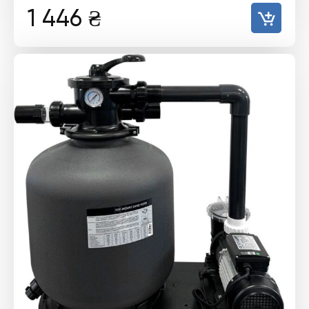
1 446
₴