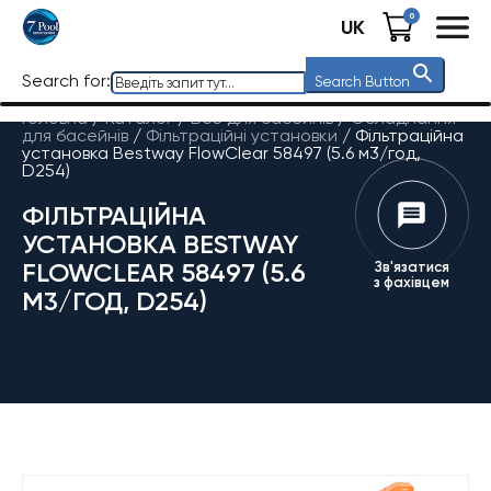
0
UK
Search for:
Search Button
Головна
/
Каталог
/
Все для басейнів
/
Обладнання
для басейнів
/
Фільтраційні установки
/
Фільтраційна
установка Bestway FlowClear 58497 (5.6 м3/год,
D254)
ФІЛЬТРАЦІЙНА
УСТАНОВКА BESTWAY
FLOWCLEAR 58497 (5.6
Зв'язатися
з фахівцем
М3/ГОД, D254)