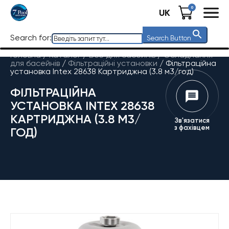
0
UK
Search for:
Search Button
Головна
/
Каталог
/
Все для басейнів
/
Обладнання
для басейнів
/
Фільтраційні установки
/
Фільтраційна
установка Intex 28638 Картриджна (3.8 м3/год)
ФІЛЬТРАЦІЙНА
УСТАНОВКА INTEX 28638
КАРТРИДЖНА (3.8 М3/
Зв'язатися
з фахівцем
ГОД)