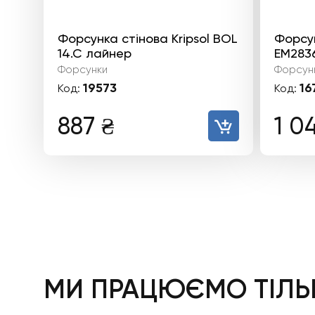
Форсунка стінова Kripsol BOL
Форсу
14.C лайнер
EM283
Форсунки
Форсун
19573
16
Код:
Код:
887
₴
1 0
МИ ПРАЦЮЄМО ТІЛЬК