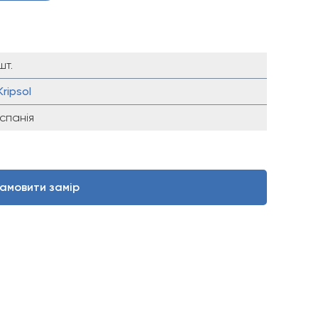
шт.
Kripsol
Іспанія
амовити замір