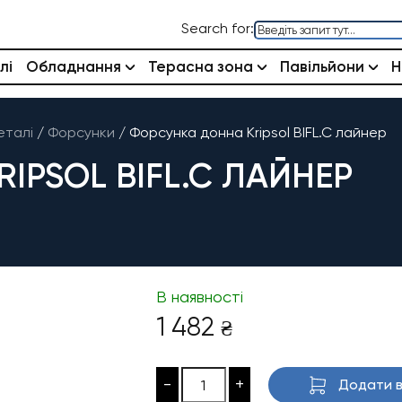
Search for:
лі
Обладнання
Терасна зона
Павільйони
Н
еталі
/
Форсунки
/
Форсунка донна Kripsol BIFL.C лайнер
IPSOL BIFL.C ЛАЙНЕР
В наявності
1 482
₴
-
+
Додати в