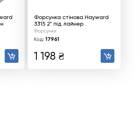
yward
Форсунка стінова Hayward
ен
3315 2" під лайнер
Форсунки
17961
Код:
1 198
₴