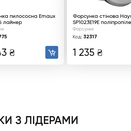
нка пилососна Emaux
Форсунка стінова Ha
6 лайнер
SP1023E19E поліпропіл
ки
Форсунки
775
32317
Код:
43
₴
1 235
₴
И З ЛІДЕРАМИ