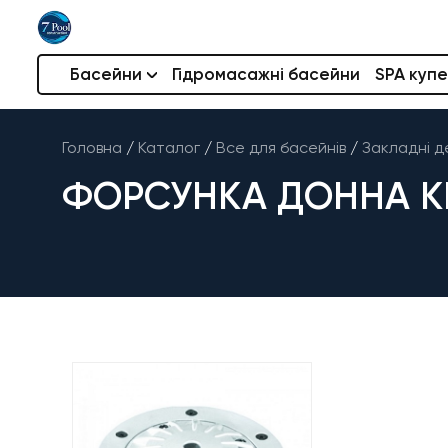
Басейни
Гідромасажні басейни
SPA купе
Головна
/
Каталог
/
Все для басейнів
/
Закладні д
ФОРСУНКА ДОННА KR