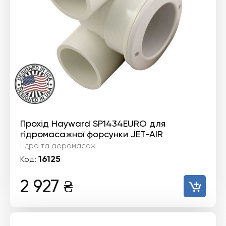
Прохід Hayward SP1434EURO для
гідромасажної форсунки JET-AIR
Гідро та аеромасаж
16125
Код:
2 927
₴