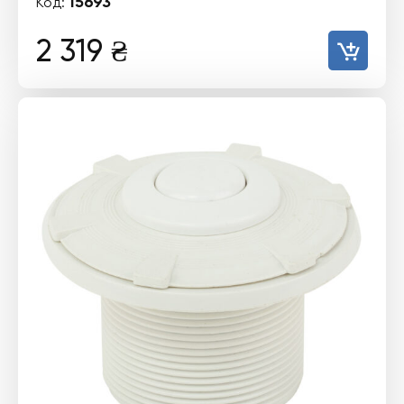
15693
Код:
2 319
₴