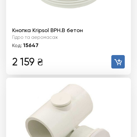
Кнопка Kripsol BPH.B бетон
Гідро та аеромасаж
15647
Код:
2 159
₴