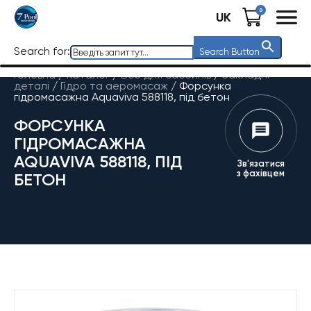
0
UK
Search for:
Search Button
Головна
/
Каталог
/
Все для басейнів
/
Закладні
деталі
/
Гідро та аеромасаж
/
Форсунка
гідромасажна Aquaviva 588118, під бетон
ФОРСУНКА
ГІДРОМАСАЖНА
AQUAVIVA 588118, ПІД
Зв'язатися
з фахівцем
БЕТОН