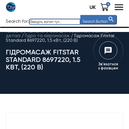
0
UK
Search for:
Search Button
Головна
/
Каталог
/
Все для басейнів
/
Закладні
деталі
/
Гідро та аеромасаж
/
Гідромасаж Fitstar
Standard 8697220, 1.5 кВт, (220 В)
ГІДРОМАСАЖ FITSTAR
STANDARD 8697220, 1.5
Зв'язатися
КВТ, (220 В)
з фахівцем