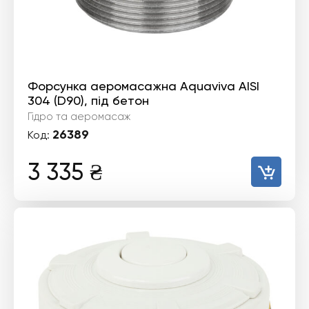
Форсунка аеромасажна Aquaviva AISI
304 (D90), під бетон
Гідро та аеромасаж
26389
Код:
3 335
₴