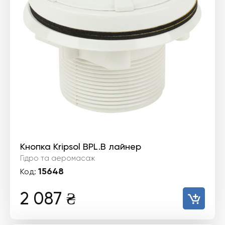
Кнопка Kripsol BPL.B лайнер
Гідро та аеромасаж
15648
Код:
2 087
₴