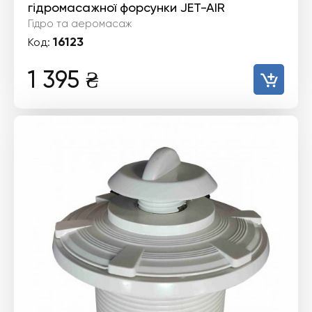
гідромасажної форсунки JET-AIR
Гідро та аеромасаж
16123
Код:
1 395
₴