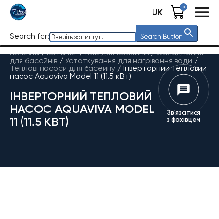
0
UK
Search for:
Search Button
Головна
/
Каталог
/
Все для басейнів
/
Обладнання
для басейнів
/
Устаткування для нагрівання води
/
Теплові насоси для басейну
/
Інверторний тепловий
насос Aquaviva Model 11 (11.5 кВт)
ІНВЕРТОРНИЙ ТЕПЛОВИЙ
НАСОС AQUAVIVA MODEL
Зв'язатися
11 (11.5 КВТ)
з фахівцем