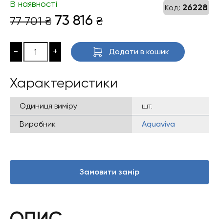
В наявності
26228
Код:
Оригінальна
Поточна
73 816
77 701
₴
₴
ціна:
ціна:
77
73
-
+
Додати в кошик
701 ₴.
816 ₴.
Характеристики
Одиниця виміру
шт.
Виробник
Aquaviva
Замовити замір
ОПИС