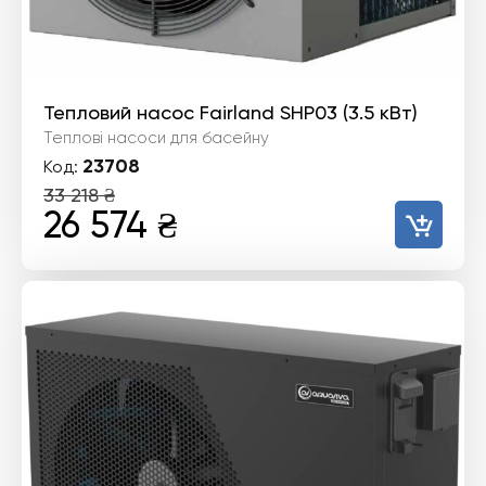
Тепловий насос Fairland SHP03 (3.5 кВт)
Теплові насоси для басейну
23708
Код:
33 218
₴
Оригінальна
Поточна
26 574
₴
ціна:
ціна:
33
26
218 ₴.
574 ₴.