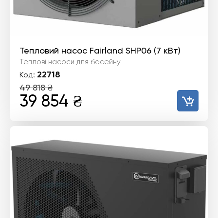
Тепловий насос Fairland SHP06 (7 кВт)
Теплові насоси для басейну
22718
Код:
49 818
₴
Оригінальна
Поточна
39 854
₴
ціна:
ціна:
49
39
818 ₴.
854 ₴.