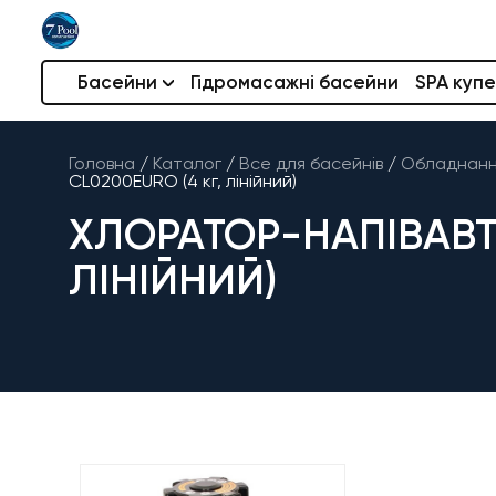
Басейни
Гідромасажні басейни
SPA купе
Головна
/
Каталог
/
Все для басейнів
/
Обладнання
CL0200EURO (4 кг, лінійний)
ХЛОРАТОР-НАПІВАВТ
ЛІНІЙНИЙ)