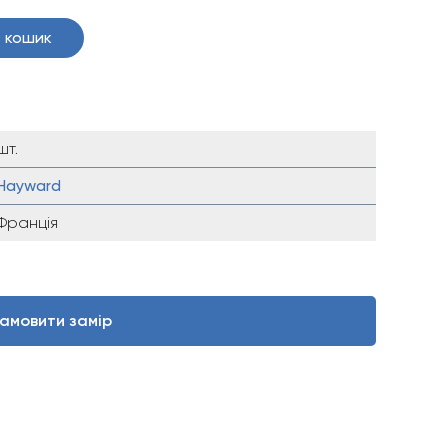
 кошик
шт.
Hayward
Франція
амовити замір