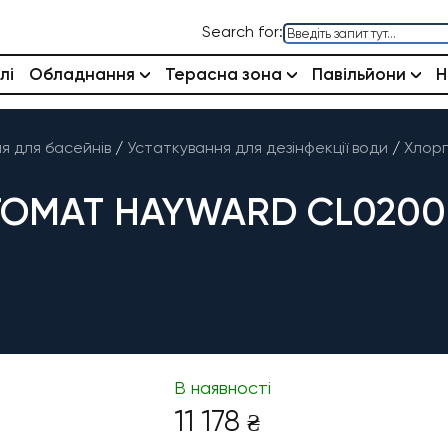
Search for:
лі
Обладнання
Терасна зона
Павільйони
Н
 для басейнів
/
Устаткування для дезінфекції води
/
Хлор
ОМАТ HAYWARD CL0200EU
В наявності
11 178
₴