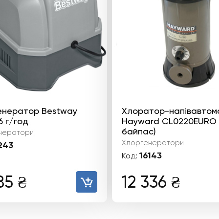
енератор Bestway
Хлоратор-напівавтом
6 г/год
Hayward CL0220EURO (
байпас)
нератори
Хлоргенератори
243
16143
Код:
85
₴
12 336
₴