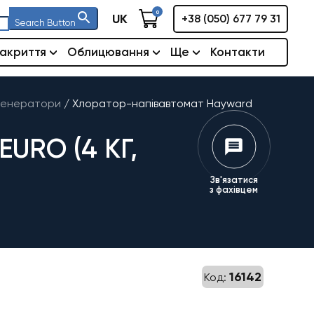
0
UK
+38 (050) 677 79 31
Search Button
акриття
Облицювання
Ще
Контакти
генератори
/
Хлоратор-напівавтомат Hayward
RO (4 КГ,
Зв'язатися
з фахівцем
16142
Код: