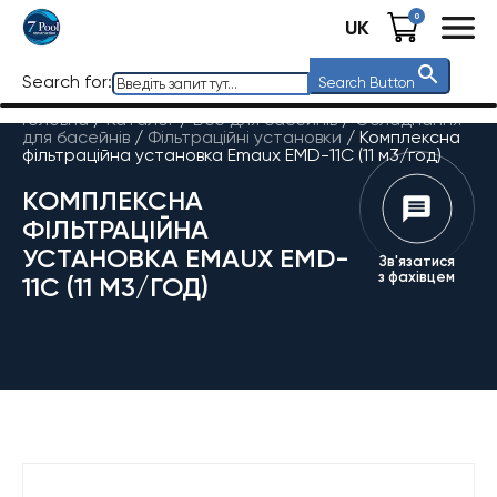
0
UK
Search for:
Search Button
Головна
/
Каталог
/
Все для басейнів
/
Обладнання
для басейнів
/
Фільтраційні установки
/
Комплексна
фільтраційна установка Emaux EMD-11C (11 м3/год)
КОМПЛЕКСНА
ФІЛЬТРАЦІЙНА
УСТАНОВКА EMAUX EMD-
Зв'язатися
з фахівцем
11C (11 М3/ГОД)