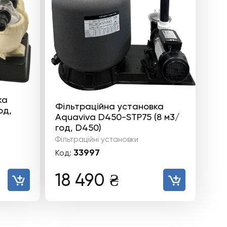
ка
Фільтраційна установка
од,
Aquaviva D450-STP75 (8 м3/
год, D450)
Фільтраційні установки
33997
Код:
а
очна
18 490
₴
: