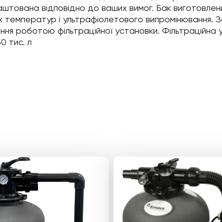
налаштована відповідно до ваших вимог. Бак виготовле
зьких температур і ультрафіолетового випромінювання
ління роботою фільтраційної установки. Фільтрацій
0 тис. л