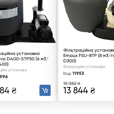
Фільтраційна установ
аційна установка
Emaux FSU-8TP (8 м3/г
va D400-STP50 (6 м3/
D300)
400)
Фільтраційні установки
ційні установки
11953
Код:
996
15 382
₴
Оригінальн
Пот
684
₴
13 844
₴
ціна:
ціна
15
13