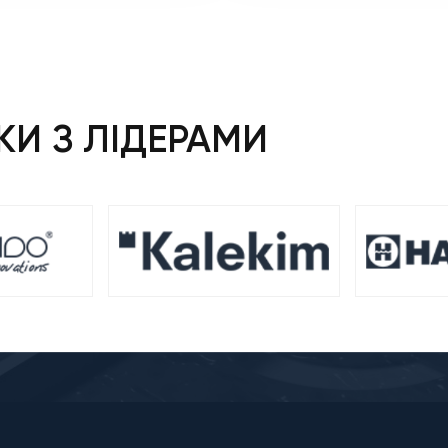
382 ₴.
844 
И З ЛІДЕРАМИ