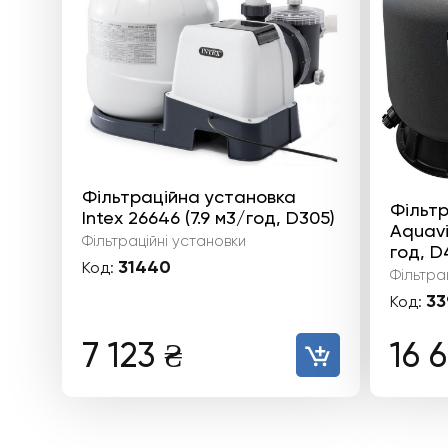
Фільтраційна установка
Фільтр
Intex 26646 (7.9 м3/год, D305)
Aquavi
Фільтраційні установки
год, D
31440
Код:
Фільтра
33
Код:
7 123
₴
16 