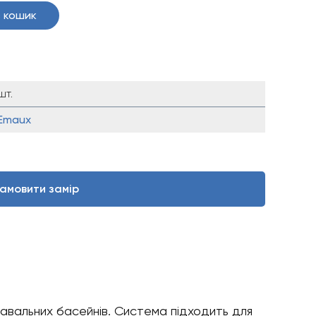
 кошик
шт.
Emaux
амовити замір
авальних басейнів. Система підходить для