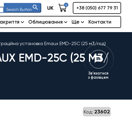
0
UK
+38 (050) 677 79 31
Search Button
акриття
Облицювання
Ще
Контакти
траційна установка Emaux EMD-25C (25 м3/год)
X EMD-25C (25 М3/
Зв'язатися
з фахівцем
23602
Код: