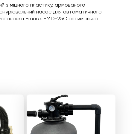
ний з міцного пластику, армованого
. Занурювальний насос для автоматичного
на установка Emaux EMD-25C оптимально