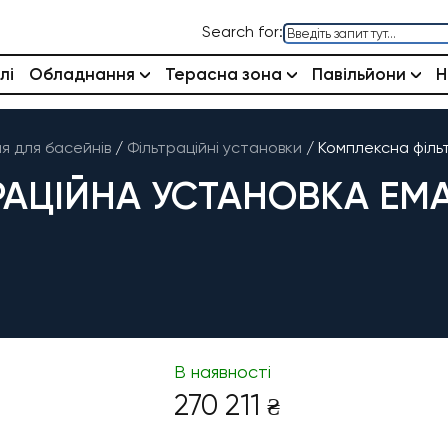
Search for:
лі
Обладнання
Терасна зона
Павільйони
Н
 для басейнів
/
Фільтраційні установки
/
Комплексна філь
АЦІЙНА УСТАНОВКА EMAU
В наявності
270 211
₴