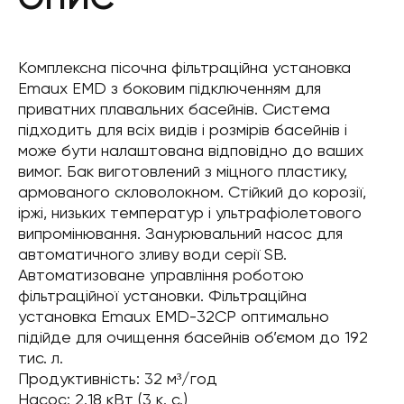
Комплексна пісочна фільтраційна установка
Emaux EMD з боковим підключенням для
приватних плавальних басейнів. Система
підходить для всіх видів і розмірів басейнів і
може бути налаштована відповідно до ваших
вимог. Бак виготовлений з міцного пластику,
армованого скловолокном. Стійкий до корозії,
іржі, низьких температур і ультрафіолетового
випромінювання. Занурювальний насос для
автоматичного зливу води серії SB.
Автоматизоване управління роботою
фільтраційної установки. Фільтраційна
установка Emaux EMD-32CP оптимально
підійде для очищення басейнів об’ємом до 192
тис. л.
Продуктивність: 32 м³/год
Насос: 2.18 кВт (3 к. с.)