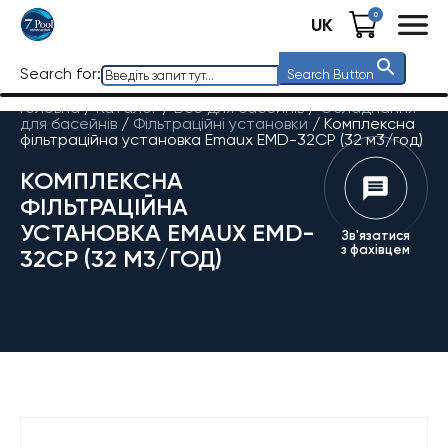
0
UK
Search for:
Search Button
Головна
/
Каталог
/
Все для басейнів
/
Обладнання
для басейнів
/
Фільтраційні установки
/
Комплексна
фільтраційна установка Emaux EMD-32CP (32 м3/год)
КОМПЛЕКСНА
ФІЛЬТРАЦІЙНА
УСТАНОВКА EMAUX EMD-
Зв'язатися
з фахівцем
32CP (32 М3/ГОД)