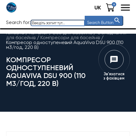
0
UK
Search for:
Search Button
Головна
/
Каталог
/
Все для басейнів
/
Обладнання
для басейнів
/
Компресори для басейнів
/
Компресор одноступеневий AquaViva DSU 900 (110
м3/год, 220 В)
КОМПРЕСОР
ОДНОСТУПЕНЕВИЙ
AQUAVIVA DSU 900 (110
Зв'язатися
з фахівцем
М3/ГОД, 220 В)