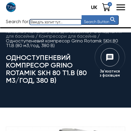
0
UK
Search for:
Search Button
Головна
/
Каталог
/
Все для басейнів
/
Обладнання
для басейнів
/
Компресори для басейнів
/
Одноступеневий компресор Grino Rotamik SKH 80
Т1.B (80 м3/год, 380 В)
ОДНОСТУПЕНЕВИЙ
КОМПРЕСОР GRINO
ROTAMIK SKH 80 Т1.B (80
Зв'язатися
з фахівцем
М3/ГОД, 380 В)