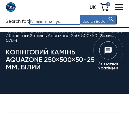
0
UK
Search for:
Search Button
Головна
/
Каталог
/
Терасна зона
/
Копінговий камінь
/
Копінговий камінь Aquazone 250×500×50-25 мм,
білий
КОПІНГОВИЙ КАМІНЬ
AQUAZONE 250×500×50-25
Зв'язатися
ММ, БІЛИЙ
з фахівцем