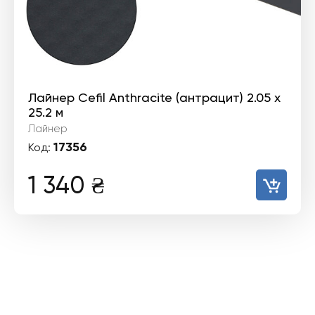
Лайнер Cefil Anthracite (антрацит) 2.05 х
25.2 м
Лайнер
17356
Код:
1 340
₴