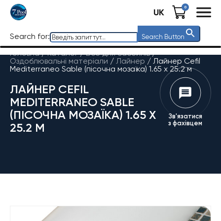
0
UK
Search for:
Search Button
Головна
/
Каталог
/
Все для басейнів
/
Оздоблювальні матеріали
/
Лайнер
/
Лайнер Cefil
Mediterraneo Sable (пісочна мозаїка) 1.65 х 25.2 м
ЛАЙНЕР CEFIL
MEDITERRANEO SABLE
(ПІСОЧНА МОЗАЇКА) 1.65 Х
Зв'язатися
з фахівцем
25.2 М