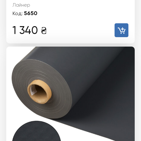
Лайнер
5650
Код:
1 340
₴